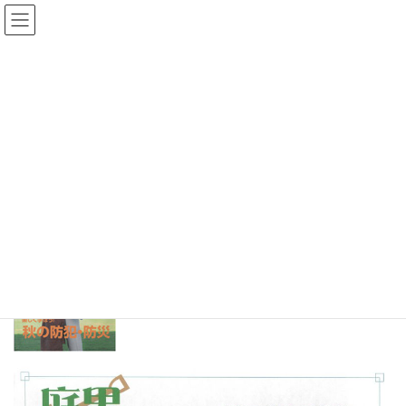
コ
ナ
ン
ビ
テ
ゲ
HOME
庭男
庭男2023-10
ン
ー
ツ
シ
に
ョ
2023年10月7日
/ 最終更新日 :
2023年10月7日
editor
移
ン
庭男
動
に
庭男2023-10
移
動